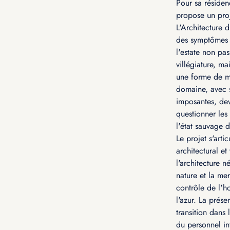
Pour sa réside
propose un proje
L'Architecture 
des symptômes d
l'estate non pa
villégiature, m
une forme de ma
domaine, avec s
imposantes, dev
questionner les 
l'état sauvage du
Le projet s'arti
architectural e
l'architecture 
nature et la mer
contrôle de l'
l'azur. La prése
transition dans 
du personnel int