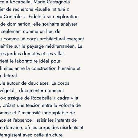
nce à Rocabella, Marie Castagnola
t de recherche visuelle intitulé «
du Contrôle ». Fidèle à son exploration
e domination, elle souhaite analyser
s seulement comme un lieu de
ais comme un corps architectural exerçant
îtrise sur le paysage méditerranéen. Le
es jardins domptés et ses villas
ient le laboratoire idéal pour
limites entre la construction humaine et
 littoral.
cule autour de deux axes. Le corps
t végétal : documenter comment
néo-classique de Rocabella « cadre » la
, créant une tension entre la volonté de
homme et l'immensité indomptable de
nce et l'absence : saisir les instants de
le domaine, où les corps des résidents et
eragissent avec cette structure