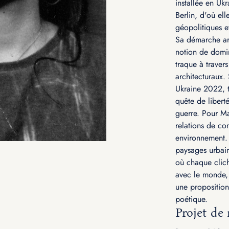
installée en Uk
Berlin, d'où ell
géopolitiques e
Sa démarche art
notion de domin
traque à traver
architecturaux.
Ukraine 2022, t
quête de liberté
guerre. Pour Ma
relations de co
environnement. 
paysages urbai
où chaque clich
avec le monde, 
une proposition
poétique.
Projet de 