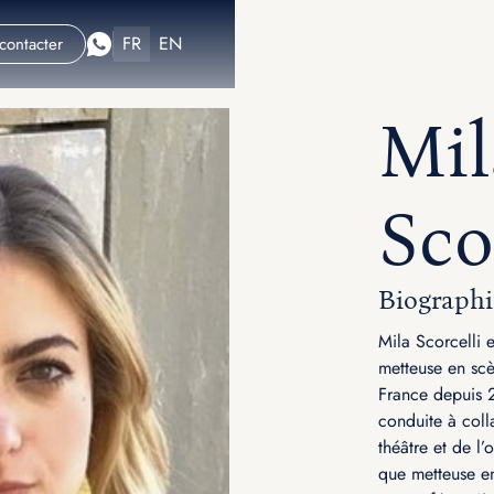
FR
EN
contacter
Mil
Sco
Biographi
Mila Scorcelli 
metteuse en scè
France depuis 2
conduite à col
théâtre et de l’
que metteuse en