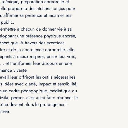
u scénique, préparation corporelle et
elle proposera des ateliers conçus pour
e, affirmer sa présence et incarner ses
 public.
permettre à chacun de donner vie à sa
eloppant une présence physique ancrée,
uthentique. À travers des exercices
tre et de la conscience corporelle, elle
cipants à mieux respirer, poser leur voix,
e… et transformer leur discours en une
rmance vivante.
vail leur offriront les outils nécessaires
s idées avec clarté, impact et sensibilité,
ns un cadre pédagogique, médiatique ou
 Mila, penser, c’est aussi faire résonner le
cène devient alors le prolongement
ensée.