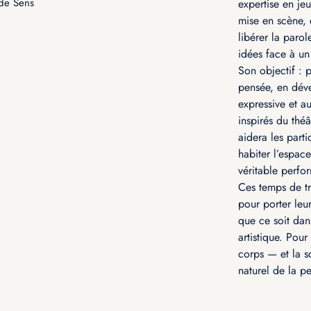
de Sens
expertise en je
mise en scène, 
libérer la parol
idées face à un
Son objectif : 
pensée, en dév
expressive et a
inspirés du théâ
aidera les parti
habiter l’espac
véritable perfo
Ces temps de tra
pour porter leur
que ce soit da
artistique. Pour
corps — et la s
naturel de la p