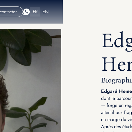
FR
EN
contacter
Edg
He
Biographi
Edgard Heme
dont le parcour
— forge un reg
attentif aux fra
en marge du vis
Après des étud