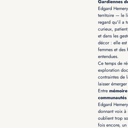
Gardiennes d
Edgard Hemery 
territoire — le
regard qu'il a 
curieux, patient
et dans les gest
décor : elle es
femmes et des h
entendues.
Ce temps de rés
exploration doc
contraintes de 
laisser émerger 
Entre
mémoire d
communautés e
Edgard Hemery 
donnant voix à 
oublient trop s
fois encore, un