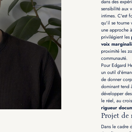
dans des expér
sensibilité aux v
intimes. C'est f
qu'il se tourne 
une approche à 
privilégient les
voix marginal
proximité les zo
communauté.
Pour Edgard H
un outil d'éman
de donner corps
dominant tend à
développer des 
le réel, au cro
rigueur docum
Projet de 
Dans le cadre d