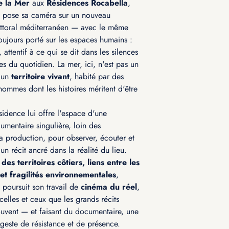
e la Mer
aux
Résidences Rocabella
,
pose sa caméra sur un nouveau
 littoral méditerranéen — avec le même
toujours porté sur les espaces humains :
, attentif à ce qui se dit dans les silences
es du quotidien. La mer, ici, n'est pas un
t un
territoire vivant
, habité par des
ommes dont les histoires méritent d'être
idence lui offre l'espace d'une
umentaire singulière, loin des
la production, pour observer, écouter et
un récit ancré dans la réalité du lieu.
es territoires côtiers, liens entre les
t fragilités environnementales
,
poursuit son travail de
cinéma du réel
,
celles et ceux que les grands récits
ouvent — et faisant du documentaire, une
 geste de résistance et de présence.