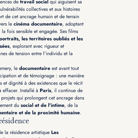
iences de
travail social
qui aiguisent sa
ulnérabilités collectives et aux histoires
ort de cet ancrage humain et de terrain
vers le
cinéma documentaire
, adoptant
la fois sensible et engagée. Ses films
portraits, les territoires oubliés et les
isées
, explorant avec rigueur et
nes de tension entre l'individu et la
emery, le
documentaire
est avant tout
cipation et de témoignage : une manière
 et dignité à des existences que le récit
 effacer. Installé à
Paris
, il continue de
projets qui prolongent cet ancrage dans
isement du
social et de l'intime
, de la
entaire et de la proximité humaine
.
résidence
e la résidence artistique
Les