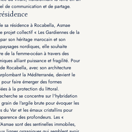
sel de communication et de partage.
résidence
de sa résidence à Rocabella, Asmae
le projet collectif « Les Gardiennes de la
 par son héritage marocain et son
paysages nordiques, elle souhaite
ure de la femme-océan à travers des
iques alliant puissance et fragilité. Pour
 de Rocabella, avec son architecture
urplombant la Méditerranée, devient le
l pour faire émerger des formes
es à la protection du littoral.
recherche se concentre sur l'hybridation
e grain de l'argile brute pour évoquer les
s du Var et les émaux cristallins pour
nsparence des profondeurs. Les «
Asmae sont des sentinelles immobiles,
aux lignes organiques qui semblent avoir