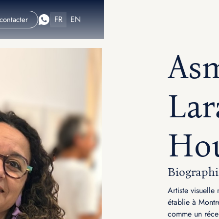
FR
EN
contacter
As
Lar
Hou
Biographi
Artiste visuelle
établie à Montr
comme un récept