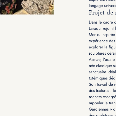
langage univer
Projet de 
Dans le cadre 
Laraqui rejoint 
Mer ». Inspirée
expérience des 
explorer la fig
sculptures céram
Asmae, l'estate
néo-classique s
sanctuaire idéa
totémiques dédié
Son travail de 
des textures : l
rochers escarpé
rappeler la tra
Gardiennes » d'
des sculptures 