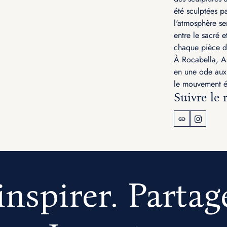
été sculptées p
l'atmosphère se
entre le sacré e
chaque pièce d
À Rocabella, A
en une ode aux s
le mouvement ét
Suivre le 
inspirer. Partag