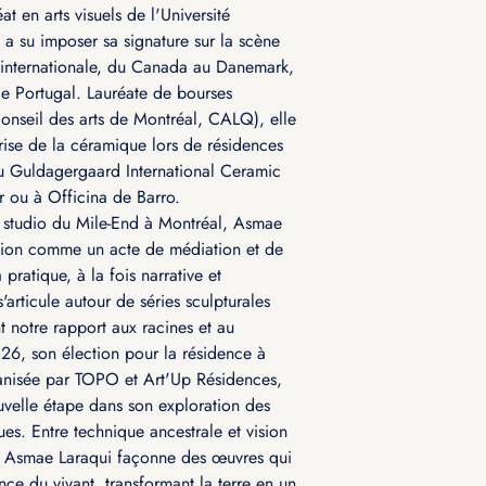
t en arts visuels de l'Université
 a su imposer sa signature sur la scène
internationale, du Canada au Danemark,
le Portugal. Lauréate de bourses
Conseil des arts de Montréal, CALQ), elle
trise de la céramique lors de résidences
u Guldagergaard International Ceramic
 ou à Officina de Barro.
 studio du Mile-End à Montréal, Asmae
ation comme un acte de médiation et de
 pratique, à la fois narrative et
'articule autour de séries sculpturales
t notre rapport aux racines et au
2026, son élection pour la résidence à
anisée par TOPO et Art'Up Résidences,
velle étape dans son exploration des
es. Entre technique ancestrale et vision
 Asmae Laraqui façonne des œuvres qui
nce du vivant, transformant la terre en un