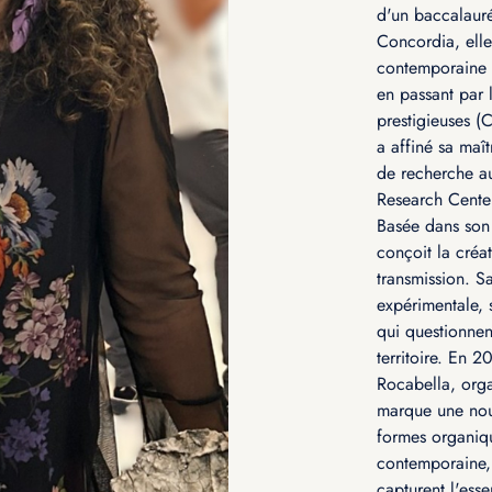
d'un baccalauréa
Concordia, elle
contemporaine 
en passant par 
prestigieuses (
a affiné sa maî
de recherche a
Research Center
Basée dans son
conçoit la cré
transmission. Sa
expérimentale, s
qui questionnen
territoire. En 
Rocabella, org
marque une nou
formes organiqu
contemporaine,
capturent l'esse