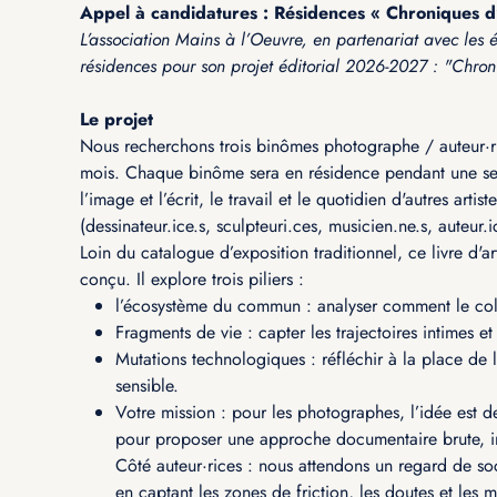
Appel à candidatures : Résidences « Chroniques d’
L’association Mains à l’Oeuvre, en partenariat avec les 
résidences pour son projet éditorial 2026-2027 : "Chron
Le projet
Nous recherchons trois binômes photographe / auteur·ri
mois. Chaque binôme sera en résidence pendant une se
l’image et l’écrit, le travail et le quotidien d'autres artis
(dessinateur.ice.s, sculpteuri.ces, musicien.ne.s, auteur.ic
Loin du catalogue d’exposition traditionnel, ce livre d'a
conçu. Il explore trois piliers :
l’écosystème du commun : analyser comment le collec
Fragments de vie : capter les trajectoires intimes et 
Mutations technologiques : réfléchir à la place de 
sensible.
Votre mission : pour les photographes, l’idée est de 
pour proposer une approche documentaire brute, imm
Côté auteur·rices : nous attendons un regard de soc
en captant les zones de friction, les doutes et les