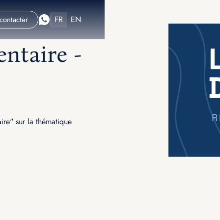
FR
EN
contacter
ntaire -
aire" sur la thématique