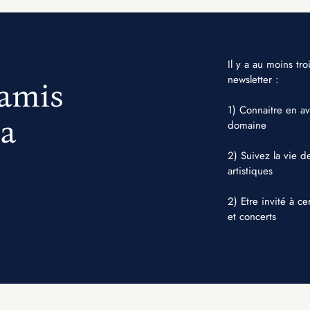
Il y a au moins tr
newsletter :
 amis
1) Connaitre en a
la
domaine
2) Suivez la vie d
artistiques
2) Etre invité à c
et concerts