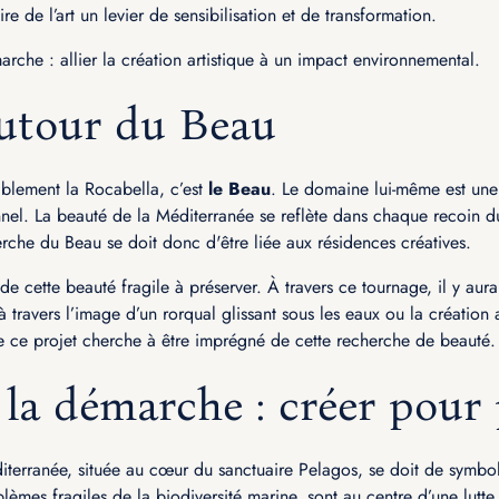
re de l’art un levier de sensibilisation et de transformation.
arche : allier la création artistique à un impact environnemental.
autour du Beau
ablement la Rocabella, c’est
le Beau
. Le domaine lui-même est une
el. La beauté de la Méditerranée se reflète dans chaque recoin du
rche du Beau se doit donc d'être liée aux résidences créatives.
e cette beauté fragile à préserver. À travers ce tournage, il y aur
 travers l’image d’un rorqual glissant sous les eaux ou la création a
 ce projet cherche à être imprégné de cette recherche de beauté.
la démarche : créer pour 
iterranée, située au cœur du sanctuaire Pelagos, se doit de symbo
lèmes fragiles de la biodiversité marine, sont au centre d’une lutt